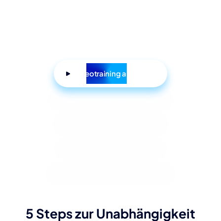
Videotraining ansehen
🧭
Geringer Zeitaufwand
💬
Ohne Vorerfahrung
🎯
Erprobte Methode
👤
Individuelle Begleitung
5 Steps zur Unabhängigkeit